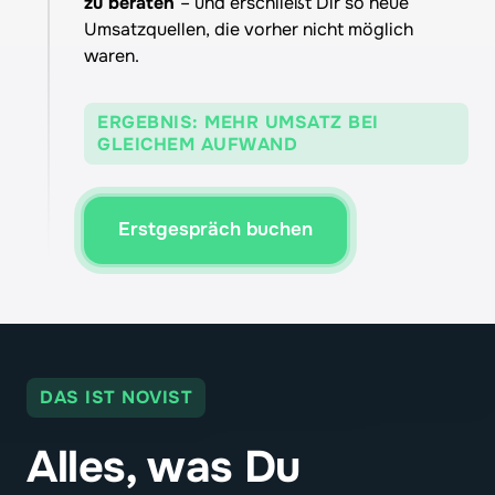
zu beraten 
– und erschließt Dir so neue 
Umsatzquellen, die vorher nicht möglich 
waren.
ERGEBNIS: MEHR UMSATZ BEI
GLEICHEM AUFWAND
Erstgespräch buchen
DAS IST NOVIST
Alles, 
was 
Du 