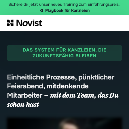
Sichere dir jetzt unser neues Training zum Einführungspreis: 
KI‒
Playbook 
für 
Kanzleien
DAS SYSTEM FÜR KANZLEIEN, DIE
ZUKUNFTSFÄHIG BLEIBEN
Einheitliche Prozesse, pünktlicher 
Feierabend, mitdenkende 
mit 
dem 
Team, 
das 
Du 
Mitarbeiter – 
schon 
hast