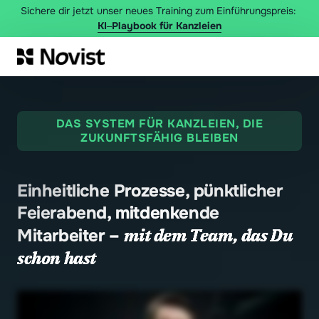
Sichere dir jetzt unser neues Training zum Einführungspreis: 
KI‒
Playbook 
für 
Kanzleien
DAS SYSTEM FÜR KANZLEIEN, DIE
ZUKUNFTSFÄHIG BLEIBEN
Einheitliche Prozesse, pünktlicher 
Feierabend, mitdenkende 
mit 
dem 
Team, 
das 
Du 
Mitarbeiter – 
schon 
hast