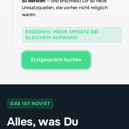
zu beraten 
– und erschließt Dir so neue 
Umsatzquellen, die vorher nicht möglich 
waren.
ERGEBNIS: MEHR UMSATZ BEI
GLEICHEM AUFWAND
Erstgespräch buchen
DAS IST NOVIST
Alles, 
was 
Du 